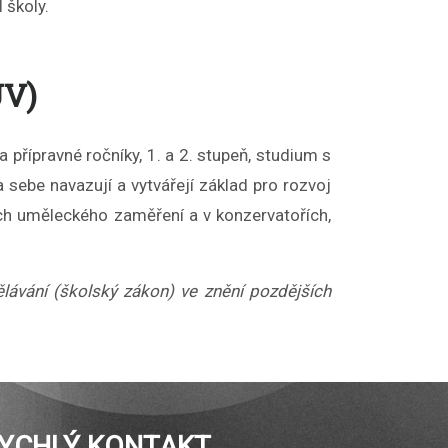
 školy.
UV)
přípravné ročníky, 1. a 2. stupeň, studium s
sebe navazují a vytvářejí základ pro rozvoj
ách uměleckého zaměření a v konzervatořích,
ávání (školský zákon) ve znění pozdějších
YCHLÝ KONTAKT