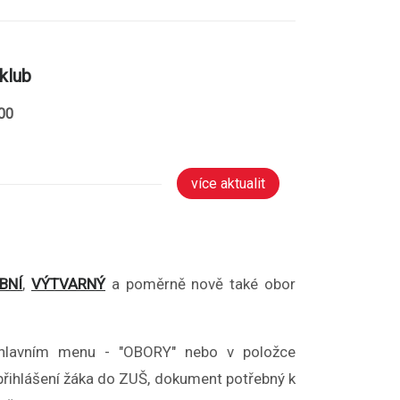
klub
:00
více aktualit
BNÍ
,
VÝTVARNÝ
a poměrně nově také obor
 v hlavním menu - "OBORY" nebo v položce
přihlášení žáka do ZUŠ, dokument potřebný k