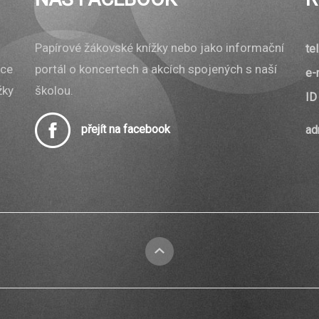
Papírové žákovské knížky nebo jako informační
tel
ace
portál o koncertech a akcích spojených s naší
e-
žky
školou.
ID
přejít na facebook
ad
nahoru