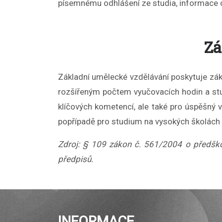
písemnému odhlášení ze studia, informace o 
Zá
Základní umělecké vzdělávání poskytuje zákl
rozšířeným počtem vyučovacích hodin a stud
klíčových kometencí, ale také pro úspěšný 
popřípadě pro studium na vysokých školá
Zdroj: § 109 zákon č. 561/2004 o předško
předpisů.
INFORMACE