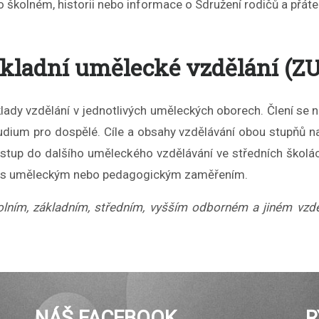
školném, historii nebo informace o Sdružení rodičů a přátel
kladní umělecké vzdělání (Z
ady vzdělání v jednotlivých uměleckých oborech. Člení se na 
ium pro dospělé. Cíle a obsahy vzdělávání obou stupňů na 
vstup do dalšího uměleckého vzdělávání ve středních škol
ch s uměleckým nebo pedagogickým zaměřením.
lním, základním, středním, vyšším odborném a jiném vzděl
NÁŠ FACEBOOK
R