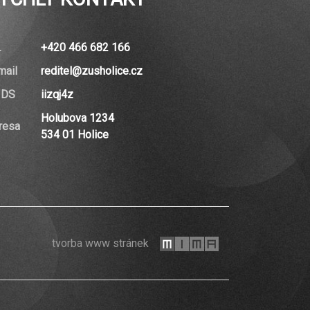
.
+420 466 682 166
mail
reditel@zusholice.cz
 DS
iizqj4z
Holubova 1234
resa
534 01 Holice
mi-
tvorba www stránek
ma.cz